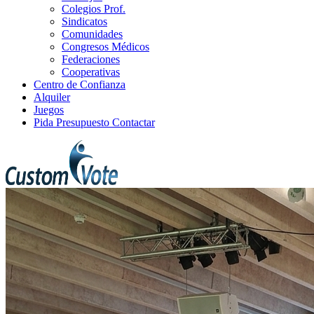
Colegios Prof.
Sindicatos
Comunidades
Congresos Médicos
Federaciones
Cooperativas
Centro de Confianza
Alquiler
Juegos
Pida Presupuesto
Contactar