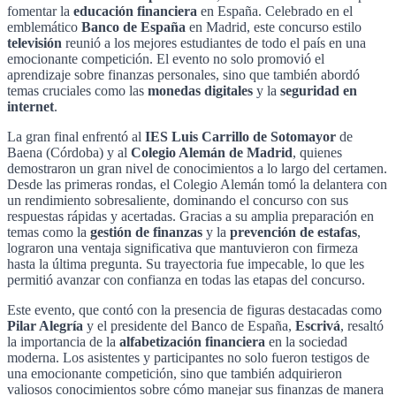
fomentar la
educación financiera
en España. Celebrado en el
emblemático
Banco de España
en Madrid, este concurso estilo
televisión
reunió a los mejores estudiantes de todo el país en una
emocionante competición. El evento no solo promovió el
aprendizaje sobre finanzas personales, sino que también abordó
temas cruciales como las
monedas digitales
y la
seguridad en
internet
.
La gran final enfrentó al
IES Luis Carrillo de Sotomayor
de
Baena (Córdoba) y al
Colegio Alemán de Madrid
, quienes
demostraron un gran nivel de conocimientos a lo largo del certamen.
Desde las primeras rondas, el Colegio Alemán tomó la delantera con
un rendimiento sobresaliente, dominando el concurso con sus
respuestas rápidas y acertadas. Gracias a su amplia preparación en
temas como la
gestión de finanzas
y la
prevención de estafas
,
lograron una ventaja significativa que mantuvieron con firmeza
hasta la última pregunta. Su trayectoria fue impecable, lo que les
permitió avanzar con confianza en todas las etapas del concurso.
Este evento, que contó con la presencia de figuras destacadas como
Pilar Alegría
y el presidente del Banco de España,
Escrivá
, resaltó
la importancia de la
alfabetización financiera
en la sociedad
moderna. Los asistentes y participantes no solo fueron testigos de
una emocionante competición, sino que también adquirieron
valiosos conocimientos sobre cómo manejar sus finanzas de manera