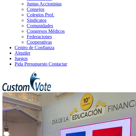
Juntas Accionistas
Consejos
Colegios Prof.
Sindicatos
Comunidades
Congresos Médicos
Federaciones
Cooperativas
Centro de Confianza
Alquiler
Juegos
Pida Presupuesto
Contactar