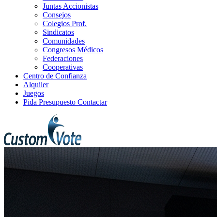
Juntas Accionistas
Consejos
Colegios Prof.
Sindicatos
Comunidades
Congresos Médicos
Federaciones
Cooperativas
Centro de Confianza
Alquiler
Juegos
Pida Presupuesto
Contactar