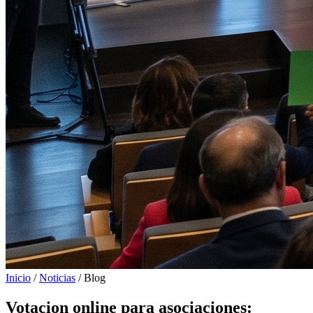
Inicio
/
Noticias
/
Blog
Votacion online para asociaciones: