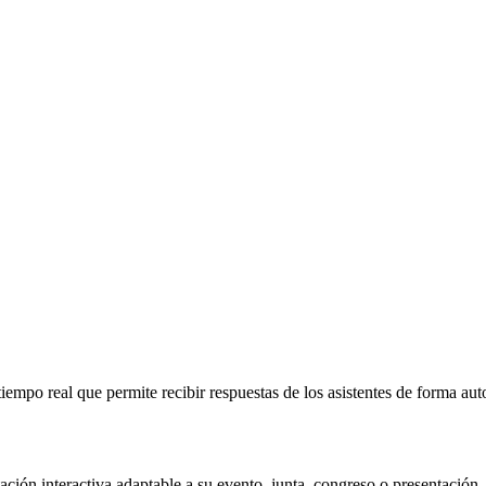
 tiempo real que permite recibir respuestas de los asistentes de forma au
ción interactiva adaptable a su evento, junta, congreso o presentación.